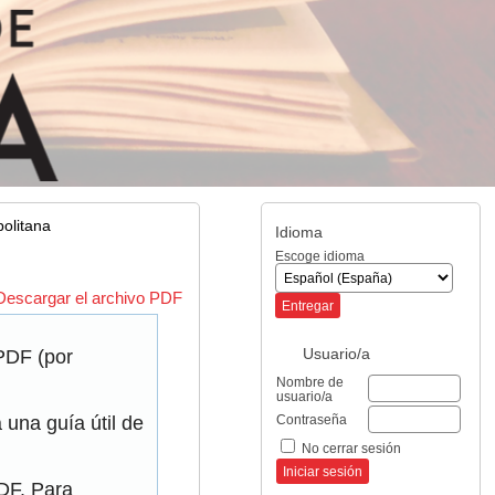
olitana
Idioma
Escoge idioma
Descargar el archivo PDF
Usuario/a
 PDF (por
Nombre de
usuario/a
Contraseña
una guía útil de
No cerrar sesión
PDF. Para