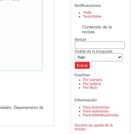
Notificaciones
Vista
Suscribirse
Contenido de la
revista
Buscar
Ámbito de la búsqueda
Examinar
Por número
Por autor/a
Por título
Información
Para lectores/as
nidades, Departamento de
Para autores/as
Para bibliotecarios/as
Servicio de ayuda de la
revista