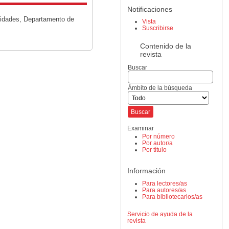
Notificaciones
nidades, Departamento de
Vista
Suscribirse
Contenido de la
revista
Buscar
Ámbito de la búsqueda
Examinar
Por número
Por autor/a
Por título
Información
Para lectores/as
Para autores/as
Para bibliotecarios/as
Servicio de ayuda de la
revista