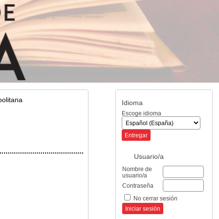
olitana
Idioma
Escoge idioma
Usuario/a
Nombre de
usuario/a
Contraseña
No cerrar sesión