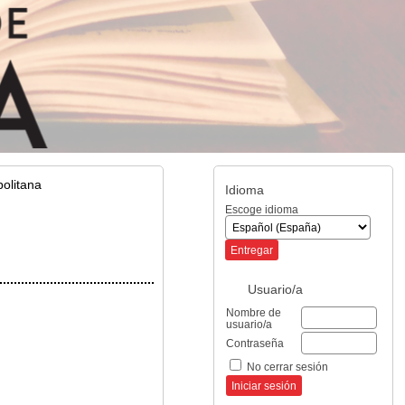
olitana
Idioma
Escoge idioma
Usuario/a
Nombre de
usuario/a
Contraseña
No cerrar sesión