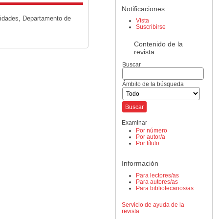
Notificaciones
nidades, Departamento de
Vista
Suscribirse
Contenido de la
revista
Buscar
Ámbito de la búsqueda
Examinar
Por número
Por autor/a
Por título
Información
Para lectores/as
Para autores/as
Para bibliotecarios/as
Servicio de ayuda de la
revista