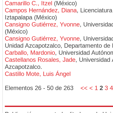
Camarillo C., Itzel
(México)
Campos Hernández, Diana
, Licenciatur
Iztapalapa (México)
Cansigno Gutiérrez, Yvonne
, Universid
(México)
Cansigno Gutiérrez, Yvonne
, Universid
Unidad Azcapotzalco, Departamento de
Carballo, Mardonio
, Universidad Autóno
Castellanos Rosales, Jade
, Universidad
Azcapotzalco.
Castillo Mote, Luis Ángel
Elementos 26 - 50 de 263
<<
<
1
2
3
4