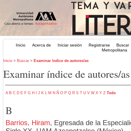
Inicio
Acerca de
Iniciar sesión
Registrarse
Buscar
Metropolitana
Inicio
>
Buscar
>
Examinar índice de autores/as
Examinar índice de autores/as
A
B
C
D
E
F
G
H
I
J
K
L
M
N
Ñ
O
P
Q
R
S
T
U
V
W
X
Y
Z
Todo
B
Barrios, Hiram
, Egresada de la Especial
Siglo XX, UAM Azcapotzalco (México)